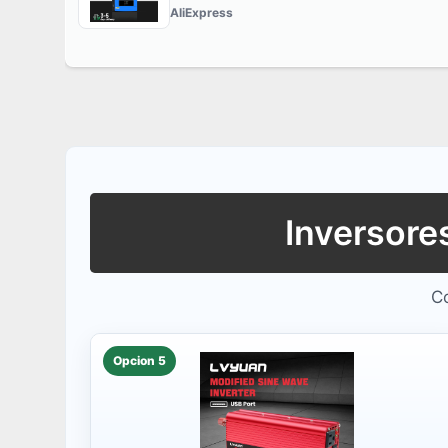
AliExpress
Inversore
Co
Opcion 5