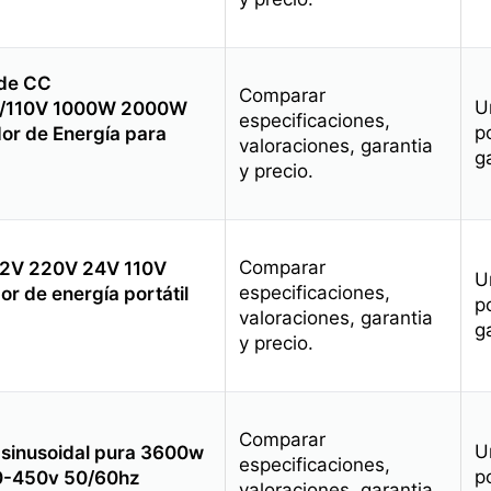
 de CC
Comparar
U
V/110V 1000W 2000W
especificaciones,
p
r de Energía para
valoraciones, garantia
g
y precio.
Comparar
 12V 220V 24V 110V
U
especificaciones,
 de energía portátil
p
valoraciones, garantia
g
y precio.
Comparar
U
a sinusoidal pura 3600w
especificaciones,
p
60-450v 50/60hz
valoraciones, garantia