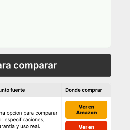
ara comparar
unto fuerte
Donde comprar
Ver en
Amazon
na opcion para comparar
or especificaciones,
arantia y uso real.
Ver en