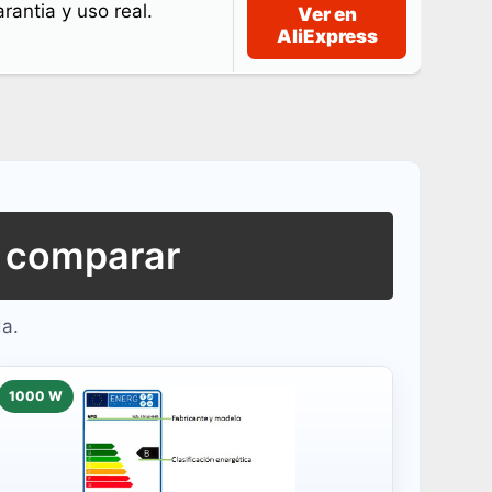
arantia y uso real.
Ver en
AliExpress
e comparar
da.
1000 W