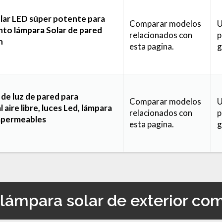
r LED súper potente para
Comparar modelos
U
nto lámpara Solar de pared
relacionados con
p
n
esta pagina.
g
 de luz de pared para
Comparar modelos
U
 aire libre, luces Led, lámpara
relacionados con
p
impermeables
esta pagina.
g
lámpara solar de exterior co