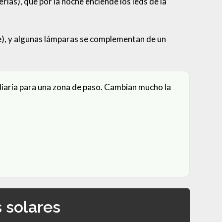
rías), que por la noche enciende los leds de la
se), y algunas lámparas se complementan de un
 diaria para una zona de paso. Cambian mucho la
 solares